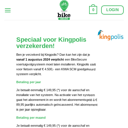
Ga
LOGIN
0
naar
inhoud
Speciaal voor Kingpolis
verzekerden!
Ben je verzekerd bij Kingpolis? Dan kan het zijn dat je
vanaf 1 augustus 2024
verplicht
een BikeSecure
voertuigvolgsysteem moet laten installeren. Kingpolis stelt
voor fietsen vanaf € 4.500,- een KIWA SCM goedgekeurd
systeem verplicht.
Betaling per jaar
Je betaalt eenmalig € 149,95 (*) voor de aanschaf en
installatie van het systeem. Na activatie van het systeem
gaat het abonnement in en wordt het abonnementsgeld á €
89,95 jaarlijks automatisch geïncasseerd. Het abonnement
is per jaar opzegbaar.
Betaling per maand
Je betaalt eenmalig € 149,95 (*) voor de aanschaf en