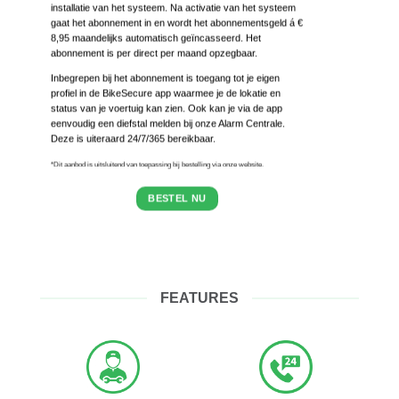
installatie van het systeem. Na activatie van het systeem
gaat het abonnement in en wordt het abonnementsgeld á €
8,95 maandelijks automatisch geïncasseerd. Het
abonnement is per direct per maand opzegbaar.
Inbegrepen bij het abonnement is toegang tot je eigen
profiel in de BikeSecure app waarmee je de lokatie en
status van je voertuig kan zien. Ook kan je via de app
eenvoudig een diefstal melden bij onze Alarm Centrale.
Deze is uiteraard 24/7/365 bereikbaar.
*Dit aanbod is uitsluitend van toepassing bij bestelling via onze website.
BESTEL NU
FEATURES