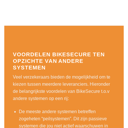
VOORDELEN BIKESECURE TEN
OPZICHTE VAN ANDERE
SYSTEMEN
Veel verzekeraars bieden de mogelijkheid om te
kiezen tussen meerdere leveranciers. Hieronder
de belangrijkste voordelen van BikeSecure t.o.v
andere systemen op een rij:
De meeste andere systemen betreffen
zogeheten “peilsystemen”. Dit zijn passieve
systemen die jou niet actief waarschuwen in