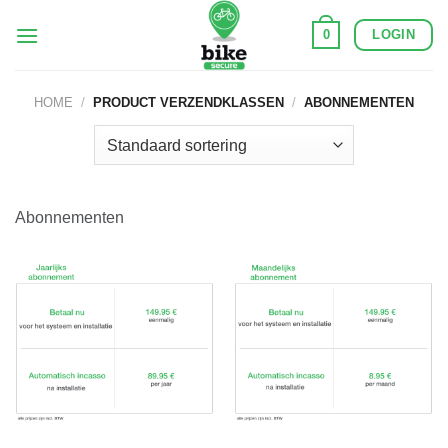
Ga
LOGIN
0
naar
inhoud
HOME
/
PRODUCT VERZENDKLASSEN
/
ABONNEMENTEN
Abonnementen