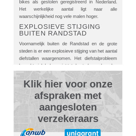
bikes als gestolen geregistreerd in Nederland.
Het werkelijke aantal ligt naar alle
waarschijnlijkheid nog vele malen hoger.
EXPLOSIEVE STIJGING
BUITEN RANDSTAD
Voornamelijk buiten de Randstad en de grote
steden is er een explosieve stijging van het aantal
diefstallen waargenomen. Het diefstalprobleem
beperkt zich helaas niet tot de steden en kan dus
iedereen overkomen.
Klik hier voor onze
REEDS 10 JAAR OP DE
MARKT
afspraken met
Inmiddels zijn wij al meer dan 10 jaar op de markt
aangesloten
met gecertificeerde GPS trackers voor
(gemotoriseerde) tweewielers. Tot op heden zijn
verzekeraars
wij nog altijd in staat geweest ruim 95% van de
gestolen voertuigen terug te vinden.