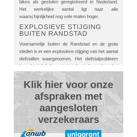
bikes als gestolen geregistreerd in Nederland.
Het werkelijke aantal ligt naar alle
waarschijnlijkheid nog vele malen hoger.
EXPLOSIEVE STIJGING
BUITEN RANDSTAD
Voornamelijk buiten de Randstad en de grote
steden is er een explosieve stijging van het aantal
diefstallen waargenomen. Het diefstalprobleem
beperkt zich helaas niet tot de steden en kan dus
iedereen overkomen.
Klik hier voor onze
REEDS 10 JAAR OP DE
MARKT
afspraken met
Inmiddels zijn wij al meer dan 10 jaar op de markt
aangesloten
met gecertificeerde GPS trackers voor
(gemotoriseerde) tweewielers. Tot op heden zijn
verzekeraars
wij nog altijd in staat geweest ruim 95% van de
gestolen voertuigen terug te vinden.