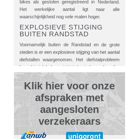
bikes als gestolen geregistreerd in Nederland.
Het werkelijke aantal ligt naar alle
waarschijnlijkheid nog vele malen hoger.
EXPLOSIEVE STIJGING
BUITEN RANDSTAD
Voornamelijk buiten de Randstad en de grote
steden is er een explosieve stijging van het aantal
diefstallen waargenomen. Het diefstalprobleem
beperkt zich helaas niet tot de steden en kan dus
iedereen overkomen.
Klik hier voor onze
REEDS 10 JAAR OP DE
MARKT
afspraken met
Inmiddels zijn wij al meer dan 10 jaar op de markt
aangesloten
met gecertificeerde GPS trackers voor
(gemotoriseerde) tweewielers. Tot op heden zijn
verzekeraars
wij nog altijd in staat geweest ruim 95% van de
gestolen voertuigen terug te vinden.